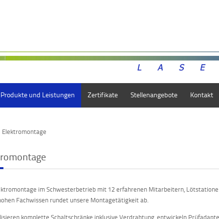
Produkte und Leistungen
Zertifikate
Stellenangebote
Kontakt
Elektromontage
tromontage
ektromontage im Schwesterbetrieb mit 12 erfahrenen Mitarbeitern, Lötstation
ohen Fachwissen rundet unsere Montagetätigkeit ab.
lisieren komplette Schaltschränke inklusive Verdrahtung, entwickeln Prüfadapt